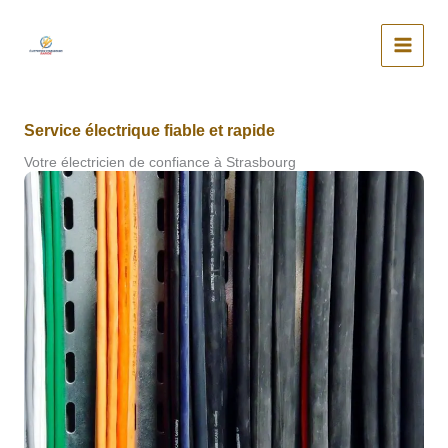
Aller
au
contenu
Service électrique fiable et rapide
Votre électricien de confiance à Strasbourg